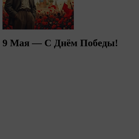
9 Мая — С Днём Победы!
С Днём Победы, друзья!
Коллектив и сайт Legionpc поздравляет всех с 9 Мая.
Этот день — не просто дата в календаре. Это память, гордость
и глубочайшее уважение к тем, кто защищал нашу Родину, кто
работал в тылу, кто восстанавливал страну после войны.
Низкий поклон ветеранам и всем, кто пережил те страшные
годы.
Желаем вам мирного неба над головой, здоровья, тепла и
заботы близких. Пусть в ваших домах будет уют, а в сердцах
— спокойствие.
С праздником! С Днём Победы!