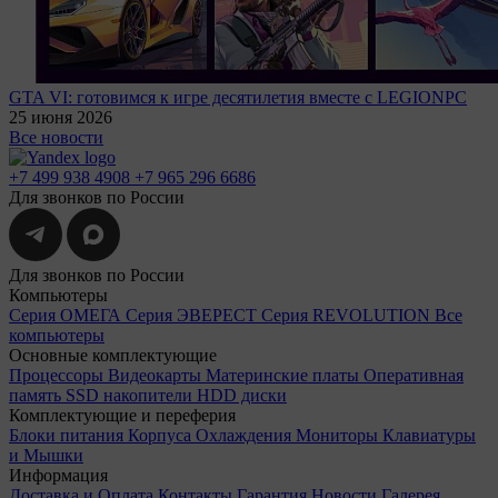
GTA VI: готовимся к игре десятилетия вместе с LEGIONPC
25 июня 2026
Все новости
+7 499 938 4908
+7 965 296 6686
Для звонков по России
Для звонков по России
Компьютеры
Серия ОМЕГА
Серия ЭВЕРЕСТ
Серия REVOLUTION
Все
компьютеры
Основные комплектующие
Процессоры
Видеокарты
Материнские платы
Оперативная
память
SSD накопители
HDD диски
Комплектующие и переферия
Блоки питания
Корпуса
Охлаждения
Мониторы
Клавиатуры
и Мышки
Информация
Доставка и Оплата
Контакты
Гарантия
Новости
Галерея