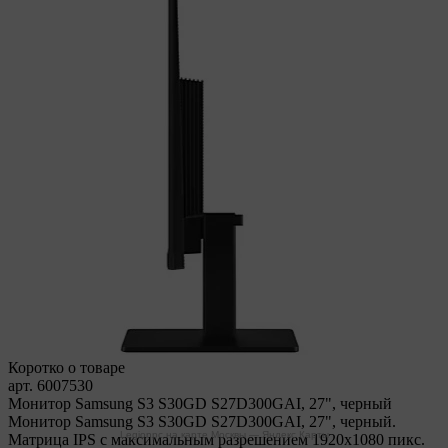
Коротко о товаре
арт. 6007530
Монитор Samsung S3 S30GD S27D300GAI, 27", черный
Монитор Samsung S3 S30GD S27D300GAI, 27", черный.
Legionpc на карте Москвы — Яндекс Карты
Матрица IPS c максимальным разрешением 1920x1080 пикс.