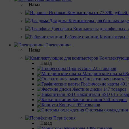
Назад
Игровые
Компьютеры от 77 890 рублей
Для дома
Компьютеры для базовых зада
Для офиса
Компьютеры для офисных з
Рабочие станции
Компьютеры с
Электроника
Назад
Комплектующи
Назад
Процессоры
225 товаров
Материнcкие платы
68
Оперативная память
1
Графические карты
491 
Жесткие диски
147 товаров
Накопители SSD
615 това
Блоки питания
750 товаров
Корпуса
952 товаров
Системы охлаждения
Периферия
Назад
Мониторы
1099 товаров