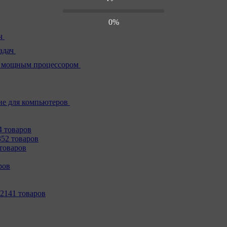
0%
ч
адач
 мощным процессором
е для компьютеров
4 товаров
352 товаров
товаров
ров
2141 товаров