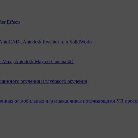
er Effects
utoCAD , Autodesk Inventor или SolidWorks
s Max , Autodesk Maya и Cinema 4D
ашинного обучения и глубокого обучения
ачиная от мобильных игр и заканчивая потрясающими VR проек