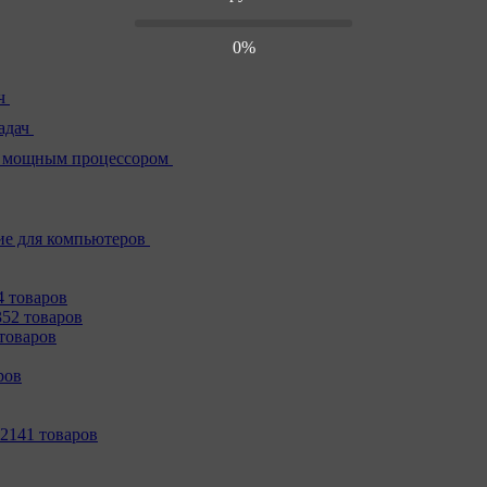
0%
ч
адач
 мощным процессором
е для компьютеров
4 товаров
352 товаров
товаров
ров
2141 товаров