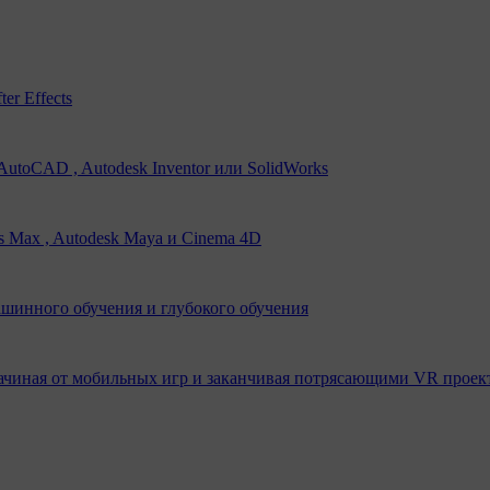
er Effects
utoCAD , Autodesk Inventor или SolidWorks
s Max , Autodesk Maya и Cinema 4D
ашинного обучения и глубокого обучения
ачиная от мобильных игр и заканчивая потрясающими VR проек