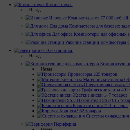
Компьютеры
Назад
Игровые
Компьютеры от 77 890 рублей
Для дома
Компьютеры для базовых зада
Для офиса
Компьютеры для офисных з
Рабочие станции
Компьютеры с
Электроника
Назад
Комплектующи
Назад
Процессоры
225 товаров
Материнcкие платы
68
Оперативная память
1
Графические карты
491 
Жесткие диски
147 товаров
Накопители SSD
615 това
Блоки питания
750 товаров
Корпуса
952 товаров
Системы охлаждения
Периферия
Назад