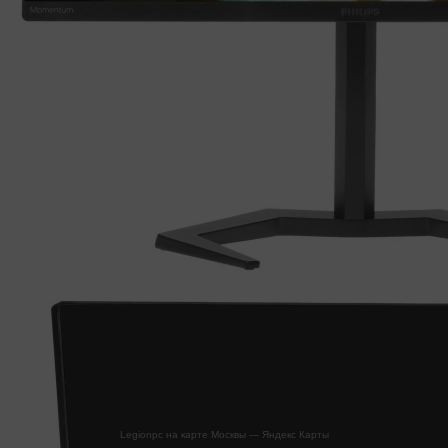
Legionpc на карте Москвы — Яндекс Карты