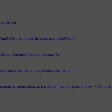
er Effects
utoCAD , Autodesk Inventor или SolidWorks
s Max , Autodesk Maya и Cinema 4D
ашинного обучения и глубокого обучения
ачиная от мобильных игр и заканчивая потрясающими VR проек