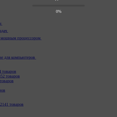
0%
ч
адач
 мощным процессором
е для компьютеров
4 товаров
352 товаров
товаров
ров
2141 товаров