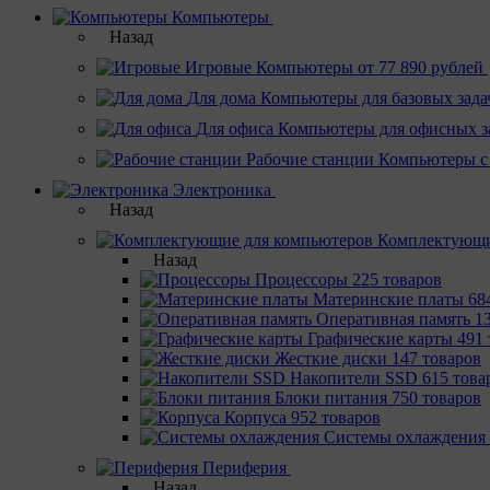
Компьютеры
Назад
Игровые
Компьютеры от 77 890 рублей
Для дома
Компьютеры для базовых зада
Для офиса
Компьютеры для офисных з
Рабочие станции
Компьютеры с
Электроника
Назад
Комплектующи
Назад
Процессоры
225 товаров
Материнcкие платы
68
Оперативная память
1
Графические карты
491 
Жесткие диски
147 товаров
Накопители SSD
615 това
Блоки питания
750 товаров
Корпуса
952 товаров
Системы охлаждения
Периферия
Назад