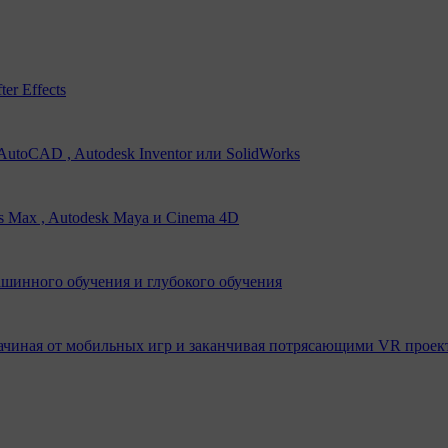
er Effects
utoCAD , Autodesk Inventor или SolidWorks
s Max , Autodesk Maya и Cinema 4D
ашинного обучения и глубокого обучения
ачиная от мобильных игр и заканчивая потрясающими VR проек