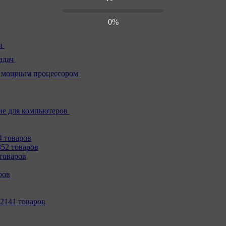
0%
ч
адач
 мощным процессором
е для компьютеров
4 товаров
352 товаров
товаров
ров
2141 товаров