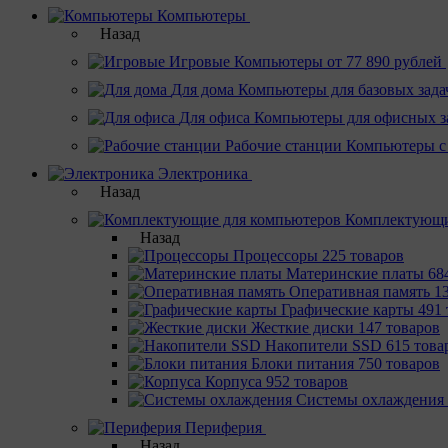
Компьютеры
Назад
Игровые
Компьютеры от 77 890 рублей
Для дома
Компьютеры для базовых зада
Для офиса
Компьютеры для офисных з
Рабочие станции
Компьютеры с
Электроника
Назад
Комплектующи
Назад
Процессоры
225 товаров
Материнcкие платы
68
Оперативная память
1
Графические карты
491 
Жесткие диски
147 товаров
Накопители SSD
615 това
Блоки питания
750 товаров
Корпуса
952 товаров
Системы охлаждения
Периферия
Назад