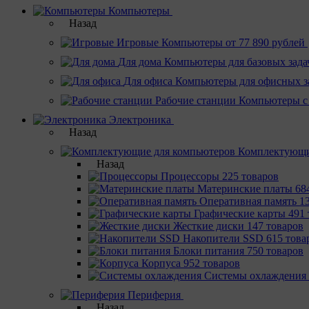
Компьютеры
Назад
Игровые
Компьютеры от 77 890 рублей
Для дома
Компьютеры для базовых зада
Для офиса
Компьютеры для офисных з
Рабочие станции
Компьютеры с
Электроника
Назад
Комплектующи
Назад
Процессоры
225 товаров
Материнcкие платы
68
Оперативная память
1
Графические карты
491 
Жесткие диски
147 товаров
Накопители SSD
615 това
Блоки питания
750 товаров
Корпуса
952 товаров
Системы охлаждения
Периферия
Назад