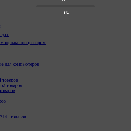
0%
ч
адач
 мощным процессором
е для компьютеров
4 товаров
352 товаров
товаров
ров
2141 товаров