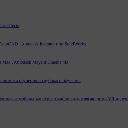
er Effects
utoCAD , Autodesk Inventor или SolidWorks
s Max , Autodesk Maya и Cinema 4D
ашинного обучения и глубокого обучения
ачиная от мобильных игр и заканчивая потрясающими VR проек