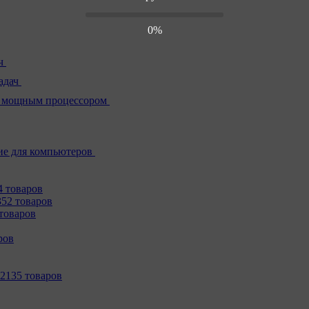
0%
ч
адач
 мощным процессором
е для компьютеров
4 товаров
352 товаров
товаров
ров
2135 товаров