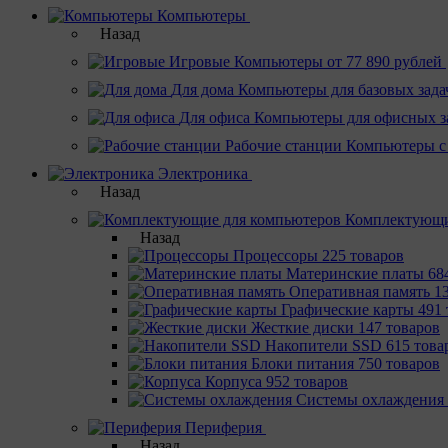
Компьютеры
Назад
Игровые
Компьютеры от 77 890 рублей
Для дома
Компьютеры для базовых зада
Для офиса
Компьютеры для офисных з
Рабочие станции
Компьютеры с
Электроника
Назад
Комплектующи
Назад
Процессоры
225 товаров
Материнcкие платы
68
Оперативная память
1
Графические карты
491 
Жесткие диски
147 товаров
Накопители SSD
615 това
Блоки питания
750 товаров
Корпуса
952 товаров
Системы охлаждения
Периферия
Назад