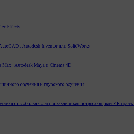
er Effects
utoCAD , Autodesk Inventor или SolidWorks
s Max , Autodesk Maya и Cinema 4D
ашинного обучения и глубокого обучения
ачиная от мобильных игр и заканчивая потрясающими VR проек