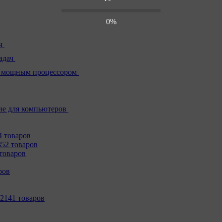
0%
ч
адач
 мощным процессором
е для компьютеров
4 товаров
352 товаров
товаров
ров
2141 товаров