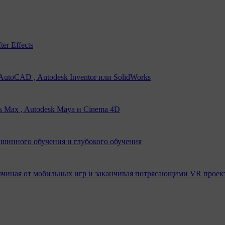
er Effects
utoCAD , Autodesk Inventor или SolidWorks
s Max , Autodesk Maya и Cinema 4D
ашинного обучения и глубокого обучения
ачиная от мобильных игр и заканчивая потрясающими VR проек