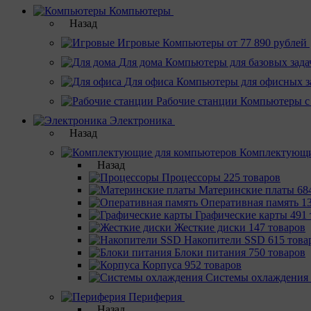
Компьютеры
Назад
Игровые
Компьютеры от 77 890 рублей
Для дома
Компьютеры для базовых зада
Для офиса
Компьютеры для офисных з
Рабочие станции
Компьютеры с
Электроника
Назад
Комплектующи
Назад
Процессоры
225 товаров
Материнcкие платы
68
Оперативная память
1
Графические карты
491 
Жесткие диски
147 товаров
Накопители SSD
615 това
Блоки питания
750 товаров
Корпуса
952 товаров
Системы охлаждения
Периферия
Назад