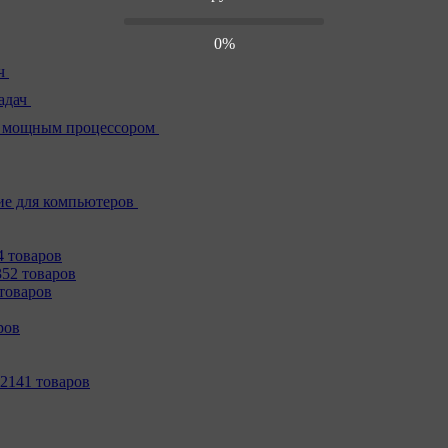
0%
ч
адач
 мощным процессором
е для компьютеров
4 товаров
352 товаров
товаров
ров
2141 товаров