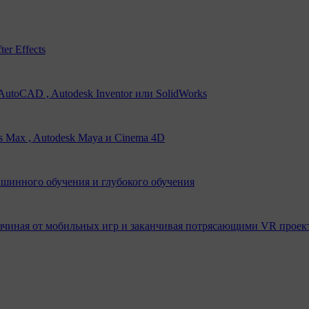
er Effects
utoCAD , Autodesk Inventor или SolidWorks
s Max , Autodesk Maya и Cinema 4D
ашинного обучения и глубокого обучения
ачиная от мобильных игр и заканчивая потрясающими VR проек