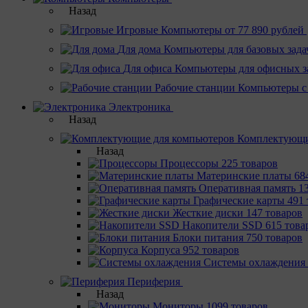
Назад
Игровые
Компьютеры от 77 890 рублей
Для дома
Компьютеры для базовых зада
Для офиса
Компьютеры для офисных з
Рабочие станции
Компьютеры с
Электроника
Назад
Комплектующи
Назад
Процессоры
225 товаров
Материнcкие платы
68
Оперативная память
1
Графические карты
491 
Жесткие диски
147 товаров
Накопители SSD
615 това
Блоки питания
750 товаров
Корпуса
952 товаров
Системы охлаждения
Периферия
Назад
Мониторы
1099 товаров