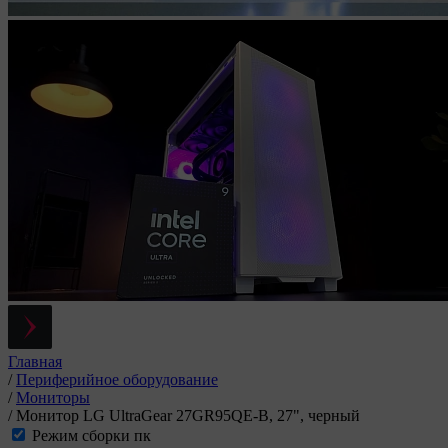
Главная
/
Периферийное оборудование
/
Мониторы
/
Монитор LG UltraGear 27GR95QE-B, 27", черный
Режим сборки пк