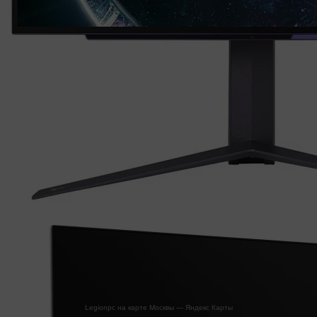
Legionpc на карте Москвы — Яндекс Карты