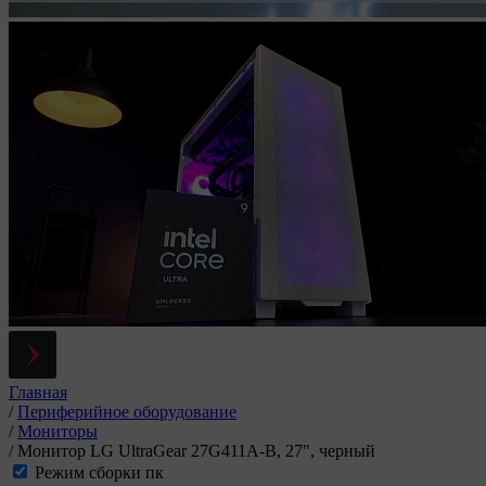
Главная
/
Периферийное оборудование
/
Мониторы
/
Монитор LG UltraGear 27G411A-B, 27", черный
Режим сборки пк