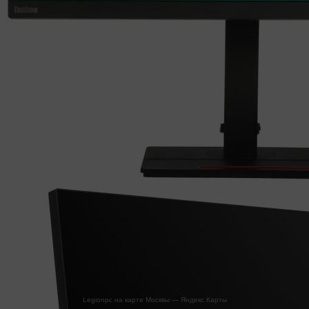
Legionpc на карте Москвы — Яндекс Карты