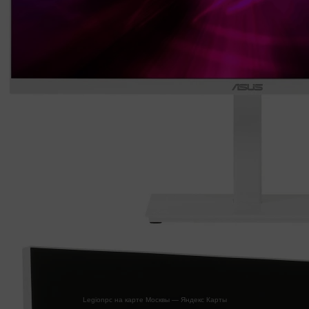
Legionpc на карте Москвы — Яндекс Карты