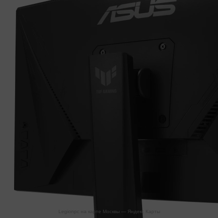
Legionpc на карте Москвы — Яндекс Карты