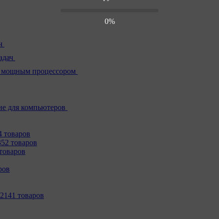
0%
ч
адач
 мощным процессором
е для компьютеров
4 товаров
352 товаров
товаров
ров
2141 товаров