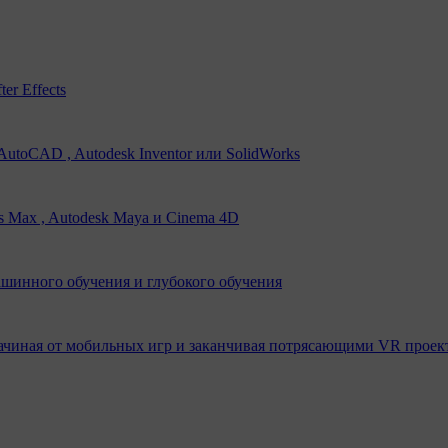
er Effects
utoCAD , Autodesk Inventor или SolidWorks
s Max , Autodesk Maya и Cinema 4D
ашинного обучения и глубокого обучения
ачиная от мобильных игр и заканчивая потрясающими VR проек