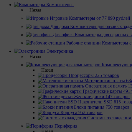
Компьютеры
Назад
Игровые
Компьютеры от 77 890 рублей
Для дома
Компьютеры для базовых зада
Для офиса
Компьютеры для офисных з
Рабочие станции
Компьютеры с
Электроника
Назад
Комплектующи
Назад
Процессоры
225 товаров
Материнcкие платы
68
Оперативная память
1
Графические карты
491 
Жесткие диски
147 товаров
Накопители SSD
615 това
Блоки питания
750 товаров
Корпуса
952 товаров
Системы охлаждения
Периферия
Назад