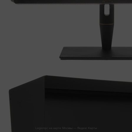
Legionpc на карте Москвы — Яндекс Карты