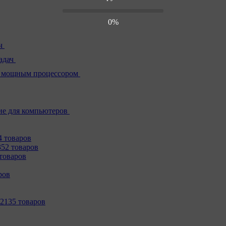
0%
ч
адач
 мощным процессором
е для компьютеров
4 товаров
352 товаров
товаров
ров
2135 товаров