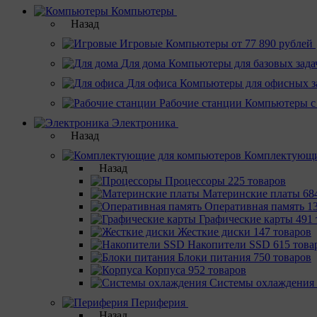
Компьютеры
Назад
Игровые
Компьютеры от 77 890 рублей
Для дома
Компьютеры для базовых зада
Для офиса
Компьютеры для офисных з
Рабочие станции
Компьютеры с
Электроника
Назад
Комплектующи
Назад
Процессоры
225 товаров
Материнcкие платы
68
Оперативная память
1
Графические карты
491 
Жесткие диски
147 товаров
Накопители SSD
615 това
Блоки питания
750 товаров
Корпуса
952 товаров
Системы охлаждения
Периферия
Назад