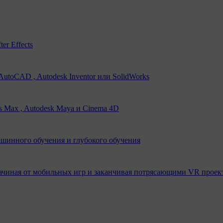
er Effects
utoCAD , Autodesk Inventor или SolidWorks
s Max , Autodesk Maya и Cinema 4D
ашинного обучения и глубокого обучения
ачиная от мобильных игр и заканчивая потрясающими VR проек