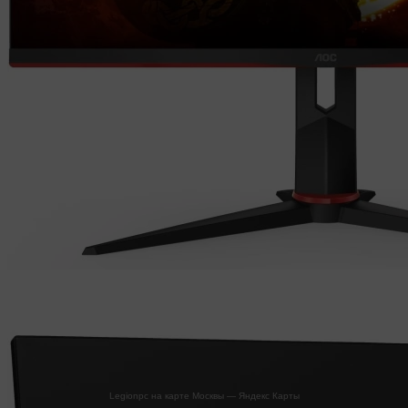
Legionpc на карте Москвы — Яндекс Карты