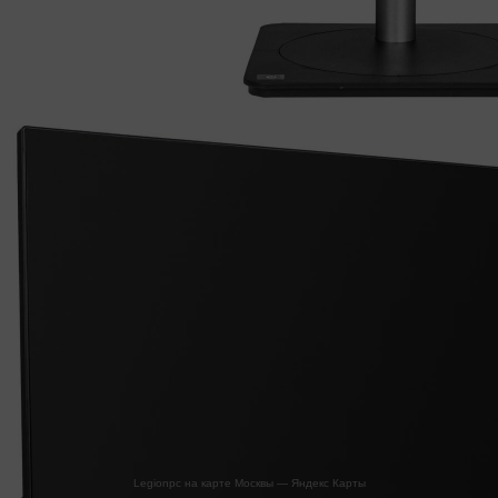
Legionpc на карте Москвы — Яндекс Карты