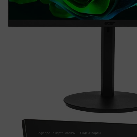
Legionpc на карте Москвы — Яндекс Карты