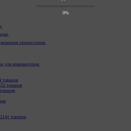
0%
ч
адач
 мощным процессором
е для компьютеров
4 товаров
352 товаров
товаров
ров
2141 товаров