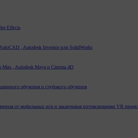
er Effects
utoCAD , Autodesk Inventor или SolidWorks
s Max , Autodesk Maya и Cinema 4D
ашинного обучения и глубокого обучения
ачиная от мобильных игр и заканчивая потрясающими VR проек