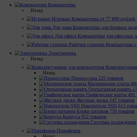
Компьютеры
Назад
Игровые
Компьютеры от 77 890 рублей
Для дома
Компьютеры для базовых зада
Для офиса
Компьютеры для офисных з
Рабочие станции
Компьютеры с
Электроника
Назад
Комплектующи
Назад
Процессоры
225 товаров
Материнcкие платы
68
Оперативная память
1
Графические карты
491 
Жесткие диски
147 товаров
Накопители SSD
615 това
Блоки питания
750 товаров
Корпуса
952 товаров
Системы охлаждения
Периферия
Назад