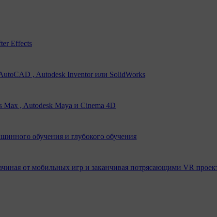
er Effects
utoCAD , Autodesk Inventor или SolidWorks
s Max , Autodesk Maya и Cinema 4D
ашинного обучения и глубокого обучения
ачиная от мобильных игр и заканчивая потрясающими VR проек