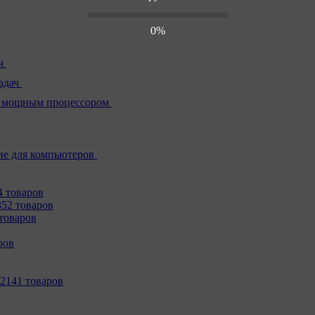
0%
ч
адач
 мощным процессором
е для компьютеров
4 товаров
352 товаров
товаров
ров
2141 товаров