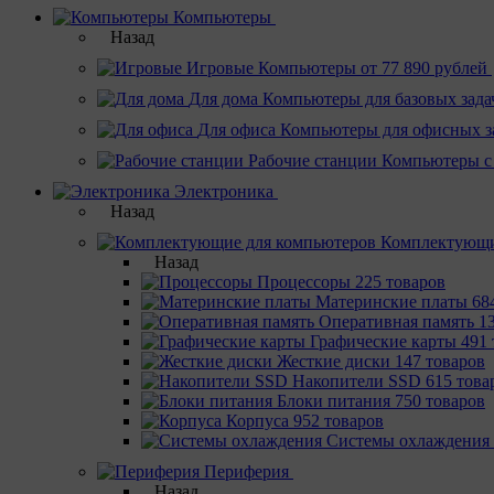
Компьютеры
Назад
Игровые
Компьютеры от 77 890 рублей
Для дома
Компьютеры для базовых зада
Для офиса
Компьютеры для офисных з
Рабочие станции
Компьютеры с
Электроника
Назад
Комплектующи
Назад
Процессоры
225 товаров
Материнcкие платы
68
Оперативная память
1
Графические карты
491 
Жесткие диски
147 товаров
Накопители SSD
615 това
Блоки питания
750 товаров
Корпуса
952 товаров
Системы охлаждения
Периферия
Назад