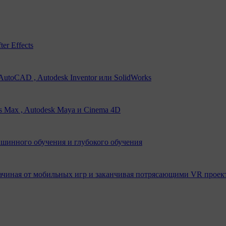
er Effects
utoCAD , Autodesk Inventor или SolidWorks
s Max , Autodesk Maya и Cinema 4D
ашинного обучения и глубокого обучения
ачиная от мобильных игр и заканчивая потрясающими VR проек