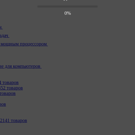
0%
ч
адач
 мощным процессором
е для компьютеров
4 товаров
352 товаров
товаров
ров
2141 товаров