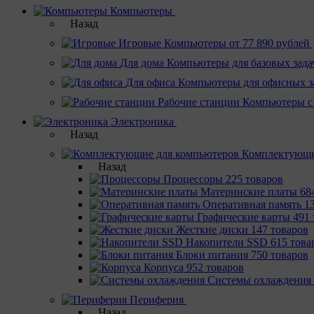
Компьютеры
Назад
Игровые
Компьютеры от 77 890 рублей
Для дома
Компьютеры для базовых зада
Для офиса
Компьютеры для офисных з
Рабочие станции
Компьютеры с
Электроника
Назад
Комплектующи
Назад
Процессоры
225 товаров
Материнcкие платы
68
Оперативная память
1
Графические карты
491 
Жесткие диски
147 товаров
Накопители SSD
615 това
Блоки питания
750 товаров
Корпуса
952 товаров
Системы охлаждения
Периферия
Назад