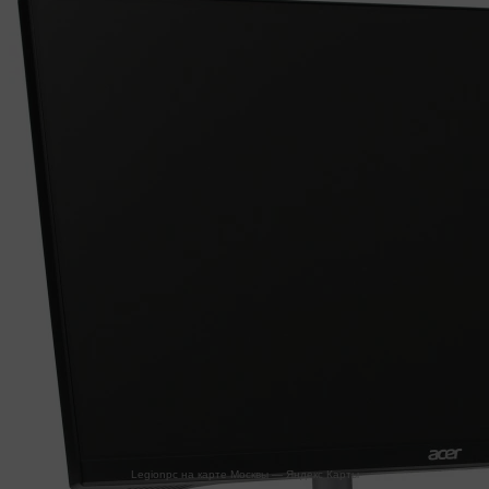
Legionpc на карте Москвы — Яндекс Карты