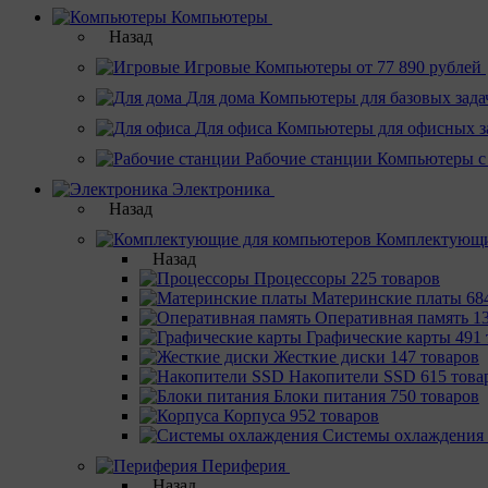
Компьютеры
Назад
Игровые
Компьютеры от 77 890 рублей
Для дома
Компьютеры для базовых зада
Для офиса
Компьютеры для офисных з
Рабочие станции
Компьютеры с
Электроника
Назад
Комплектующи
Назад
Процессоры
225 товаров
Материнcкие платы
68
Оперативная память
1
Графические карты
491 
Жесткие диски
147 товаров
Накопители SSD
615 това
Блоки питания
750 товаров
Корпуса
952 товаров
Системы охлаждения
Периферия
Назад