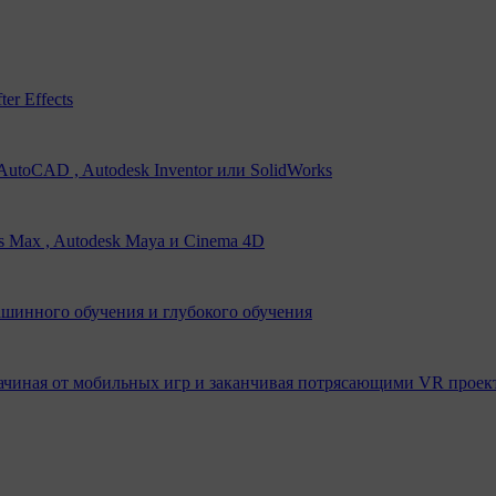
er Effects
utoCAD , Autodesk Inventor или SolidWorks
s Max , Autodesk Maya и Cinema 4D
ашинного обучения и глубокого обучения
ачиная от мобильных игр и заканчивая потрясающими VR проек