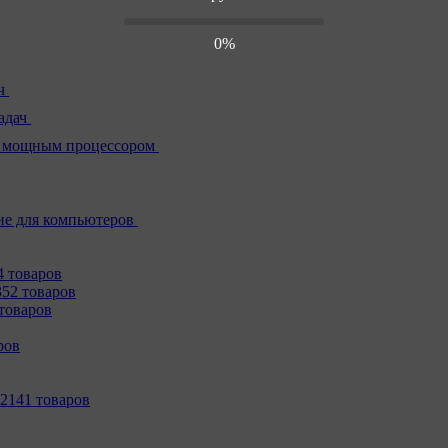
0%
ч
адач
 мощным процессором
е для компьютеров
4 товаров
352 товаров
товаров
ров
2141 товаров