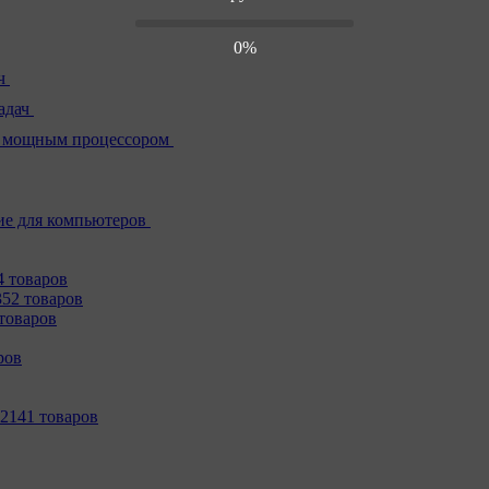
0%
ч
адач
 мощным процессором
е для компьютеров
4 товаров
352 товаров
товаров
ров
2141 товаров