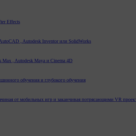
er Effects
utoCAD , Autodesk Inventor или SolidWorks
s Max , Autodesk Maya и Cinema 4D
ашинного обучения и глубокого обучения
ачиная от мобильных игр и заканчивая потрясающими VR проек