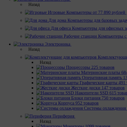
Назад
Игровые
Компьютеры от 77 890 рублей
Для дома
Компьютеры для базовых зада
Для офиса
Компьютеры для офисных з
Рабочие станции
Компьютеры с
Электроника
Назад
Комплектующи
Назад
Процессоры
225 товаров
Материнcкие платы
68
Оперативная память
1
Графические карты
491 
Жесткие диски
147 товаров
Накопители SSD
615 това
Блоки питания
750 товаров
Корпуса
952 товаров
Системы охлаждения
Периферия
Назад
Мониторы
1099 товаров