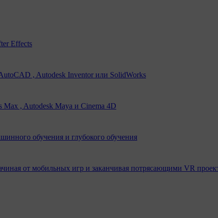
er Effects
utoCAD , Autodesk Inventor или SolidWorks
s Max , Autodesk Maya и Cinema 4D
ашинного обучения и глубокого обучения
ачиная от мобильных игр и заканчивая потрясающими VR проек