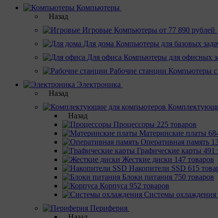
Компьютеры
Назад
Игровые
Компьютеры от 77 890 рублей
Для дома
Компьютеры для базовых зада
Для офиса
Компьютеры для офисных з
Рабочие станции
Компьютеры с
Электроника
Назад
Комплектующи
Назад
Процессоры
225 товаров
Материнcкие платы
68
Оперативная память
1
Графические карты
491 
Жесткие диски
147 товаров
Накопители SSD
615 това
Блоки питания
750 товаров
Корпуса
952 товаров
Системы охлаждения
Периферия
Назад