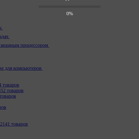
0%
ч
адач
 мощным процессором
е для компьютеров
4 товаров
352 товаров
товаров
ров
2141 товаров