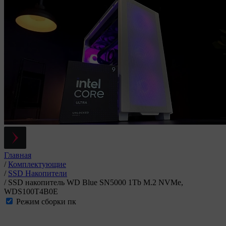
Главная
/
Комплектующие
/
SSD Накопители
/
SSD накопитель WD Blue SN5000 1Tb M.2 NVMe,
WDS100T4B0E
Режим сборки пк