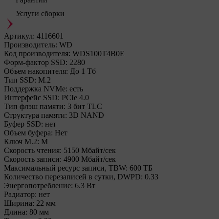
Услуги сборки
Артикул:
4116601
Производитель:
WD
Код производителя:
WDS100T4B0E
Форм-фактор SSD:
2280
Объем накопителя:
До 1 Тб
Тип SSD:
М.2
Поддержка NVMe:
есть
Интерфейс SSD:
PCIe 4.0
Тип флэш памяти:
3 бит TLC
Структура памяти:
3D NAND
Буфер SSD:
нет
Объем буфера:
Нет
Ключ M.2:
M
Cкорость чтения:
5150 Мбайт/сек
Cкорость записи:
4900 Мбайт/сек
Максимальный ресурс записи, TBW:
600 ТБ
Количество перезаписей в сутки, DWPD:
0.33
Энергопотребление:
6.3 Вт
Радиатор:
нет
Ширина:
22 мм
Длина:
80 мм