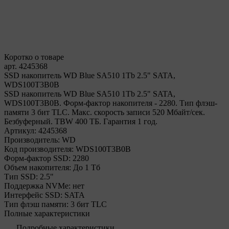
Коротко о товаре
арт. 4245368
SSD накопитель WD Blue SA510 1Tb 2.5" SATA,
WDS100T3B0B
SSD накопитель WD Blue SA510 1Tb 2.5" SATA,
WDS100T3B0B. Форм-фактор накопителя - 2280. Тип флэш-
памяти 3 бит TLC. Макс. скорость записи 520 Мбайт/сек.
Безбуферный. TBW 400 ТБ. Гарантия 1 год.
Артикул:
4245368
Производитель:
WD
Код производителя:
WDS100T3B0B
Форм-фактор SSD:
2280
Объем накопителя:
До 1 Тб
Тип SSD:
2.5"
Поддержка NVMe:
нет
Интерфейс SSD:
SATA
Тип флэш памяти:
3 бит TLC
Полные характеристики
Подробные характеристики