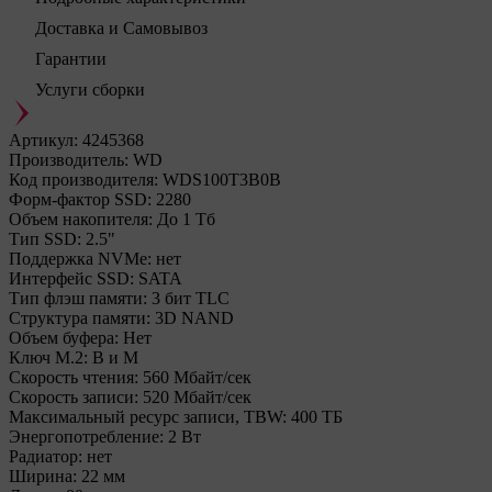
Доставка и Самовывоз
Гарантии
Услуги сборки
Артикул:
4245368
Производитель:
WD
Код производителя:
WDS100T3B0B
Форм-фактор SSD:
2280
Объем накопителя:
До 1 Тб
Тип SSD:
2.5"
Поддержка NVMe:
нет
Интерфейс SSD:
SATA
Тип флэш памяти:
3 бит TLC
Структура памяти:
3D NAND
Объем буфера:
Нет
Ключ M.2:
B и M
Cкорость чтения:
560 Мбайт/сек
Cкорость записи:
520 Мбайт/сек
Максимальный ресурс записи, TBW:
400 ТБ
Энергопотребление:
2 Вт
Радиатор:
нет
Ширина:
22 мм