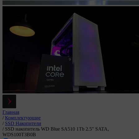
Главная
/
Комплектующие
/
SSD Накопители
/
SSD накопитель WD Blue SA510 1Tb 2.5" SATA,
WDS100T3B0B