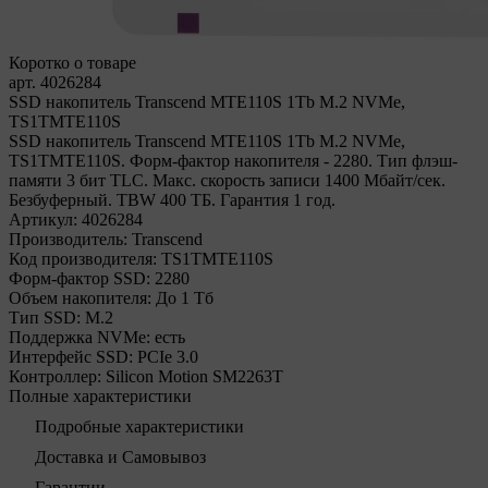
Коротко о товаре
арт. 4026284
SSD накопитель Transcend MTE110S 1Tb M.2 NVMe,
TS1TMTE110S
SSD накопитель Transcend MTE110S 1Tb M.2 NVMe,
TS1TMTE110S. Форм-фактор накопителя - 2280. Тип флэш-
памяти 3 бит TLC. Макс. скорость записи 1400 Мбайт/сек.
Безбуферный. TBW 400 ТБ. Гарантия 1 год.
Артикул:
4026284
Производитель:
Transcend
Код производителя:
TS1TMTE110S
Форм-фактор SSD:
2280
Объем накопителя:
До 1 Тб
Тип SSD:
М.2
Поддержка NVMe:
есть
Интерфейс SSD:
PCIe 3.0
Контроллер:
Silicon Motion SM2263T
Полные характеристики
Подробные характеристики
Доставка и Самовывоз
Гарантии