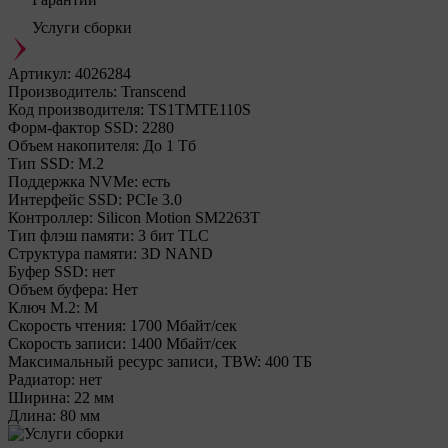
Услуги сборки
Артикул:
4026284
Производитель:
Transcend
Код производителя:
TS1TMTE110S
Форм-фактор SSD:
2280
Объем накопителя:
До 1 Тб
Тип SSD:
М.2
Поддержка NVMe:
есть
Интерфейс SSD:
PCIe 3.0
Контроллер:
Silicon Motion SM2263T
Тип флэш памяти:
3 бит TLC
Структура памяти:
3D NAND
Буфер SSD:
нет
Объем буфера:
Нет
Ключ M.2:
M
Cкорость чтения:
1700 Мбайт/сек
Cкорость записи:
1400 Мбайт/сек
Максимальный ресурс записи, TBW:
400 ТБ
Радиатор:
нет
Ширина:
22 мм
Длина:
80 мм