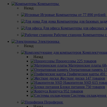
Компьютеры
Назад
Игровые
Компьютеры от 77 890 рублей
Для дома
Компьютеры для базовых зада
Для офиса
Компьютеры для офисных з
Рабочие станции
Компьютеры с
Электроника
Назад
Комплектующи
Назад
Процессоры
225 товаров
Материнcкие платы
68
Оперативная память
1
Графические карты
491 
Жесткие диски
147 товаров
Накопители SSD
615 това
Блоки питания
750 товаров
Корпуса
952 товаров
Системы охлаждения
Периферия
Назад