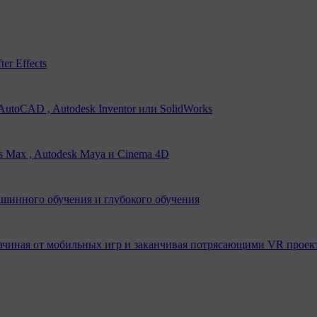
er Effects
utoCAD , Autodesk Inventor или SolidWorks
s Max , Autodesk Maya и Cinema 4D
ашинного обучения и глубокого обучения
ачиная от мобильных игр и заканчивая потрясающими VR проек