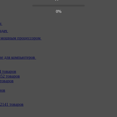
0%
ч
адач
 мощным процессором
е для компьютеров
4 товаров
352 товаров
товаров
ров
2141 товаров