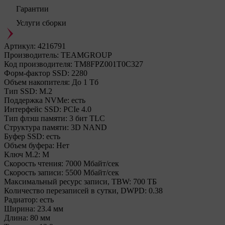
Гарантии
Услуги сборки
Артикул:
4216791
Производитель:
TEAMGROUP
Код производителя:
TM8FPZ001T0C327
Форм-фактор SSD:
2280
Объем накопителя:
До 1 Тб
Тип SSD:
М.2
Поддержка NVMe:
есть
Интерфейс SSD:
PCIe 4.0
Тип флэш памяти:
3 бит TLC
Структура памяти:
3D NAND
Буфер SSD:
есть
Объем буфера:
Нет
Ключ M.2:
M
Cкорость чтения:
7000 Мбайт/сек
Cкорость записи:
5500 Мбайт/сек
Максимальный ресурс записи, TBW:
700 ТБ
Количество перезаписей в сутки, DWPD:
0.38
Радиатор:
есть
Ширина:
23.4 мм
Длина:
80 мм