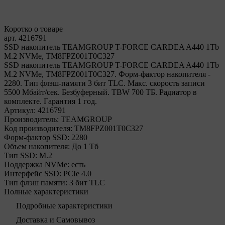
Коротко о товаре
арт. 4216791
SSD накопитель TEAMGROUP T-FORCE CARDEA A440 1Tb
M.2 NVMe, TM8FPZ001T0C327
SSD накопитель TEAMGROUP T-FORCE CARDEA A440 1Tb
M.2 NVMe, TM8FPZ001T0C327. Форм-фактор накопителя -
2280. Тип флэш-памяти 3 бит TLC. Макс. скорость записи
5500 Мбайт/сек. Безбуферный. TBW 700 ТБ. Радиатор в
комплекте. Гарантия 1 год.
Артикул:
4216791
Производитель:
TEAMGROUP
Код производителя:
TM8FPZ001T0C327
Форм-фактор SSD:
2280
Объем накопителя:
До 1 Тб
Тип SSD:
М.2
Поддержка NVMe:
есть
Интерфейс SSD:
PCIe 4.0
Тип флэш памяти:
3 бит TLC
Полные характеристики
Подробные характеристики
Доставка и Самовывоз