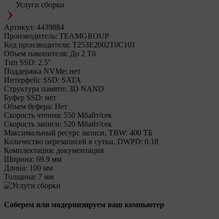
Услуги сборки
Артикул:
4439884
Производитель:
TEAMGROUP
Код производителя:
T253E2002T0C101
Объем накопителя:
До 2 Тб
Тип SSD:
2.5"
Поддержка NVMe:
нет
Интерфейс SSD:
SATA
Структура памяти:
3D NAND
Буфер SSD:
нет
Объем буфера:
Нет
Cкорость чтения:
550 Мбайт/сек
Cкорость записи:
520 Мбайт/сек
Максимальный ресурс записи, TBW:
400 ТБ
Количество перезаписей в сутки, DWPD:
0.18
Комплектация:
документация
Ширина:
69.9 мм
Длина:
100 мм
Толщина:
7 мм
Соберем или модернизируем ваш компьютер