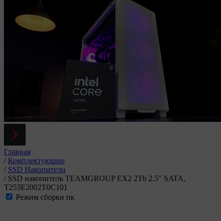
Главная
/
Комплектующие
/
SSD Накопители
/
SSD накопитель TEAMGROUP EX2 2Tb 2.5" SATA,
T253E2002T0C101
Режим сборки пк