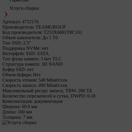
Услуги сборки
Артикул:
4752176
Производитель:
TEAMGROUP
Код производителя:
T253X6001T0C101
Объем накопителя:
До 1 Тб
Тип SSD:
2.5"
Поддержка NVMe:
нет
Интерфейс SSD:
SATA
Тип флэш памяти:
3 бит TLC
Структура памяти:
3D NAND
Буфер SSD:
нет
Объем буфера:
Нет
Cкорость чтения:
540 Мбайт/сек
Cкорость записи:
490 Мбайт/сек
Максимальный ресурс записи, TBW:
200 ТБ
Количество перезаписей в сутки, DWPD:
0.18
Комплектация:
документация
Ширина:
69.9 мм
Длина:
100 мм
Толщина:
7 мм