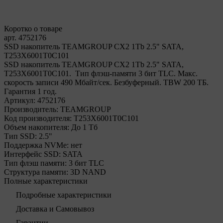
Коротко о товаре
арт. 4752176
SSD накопитель TEAMGROUP CX2 1Tb 2.5" SATA,
T253X6001T0C101
SSD накопитель TEAMGROUP CX2 1Tb 2.5" SATA,
T253X6001T0C101. Тип флэш-памяти 3 бит TLC. Макс.
скорость записи 490 Мбайт/сек. Безбуферный. TBW 200 ТБ.
Гарантия 1 год.
Артикул:
4752176
Производитель:
TEAMGROUP
Код производителя:
T253X6001T0C101
Объем накопителя:
До 1 Тб
Тип SSD:
2.5"
Поддержка NVMe:
нет
Интерфейс SSD:
SATA
Тип флэш памяти:
3 бит TLC
Структура памяти:
3D NAND
Полные характеристики
Подробные характеристики
Доставка и Самовывоз
Гарантии