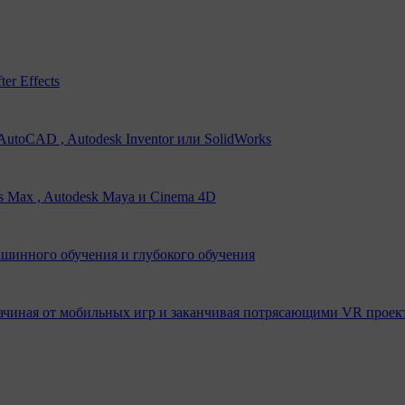
er Effects
utoCAD , Autodesk Inventor или SolidWorks
s Max , Autodesk Maya и Cinema 4D
ашинного обучения и глубокого обучения
ачиная от мобильных игр и заканчивая потрясающими VR проек