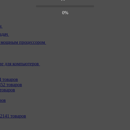
0%
ч
адач
 мощным процессором
е для компьютеров
4 товаров
352 товаров
товаров
ров
2141 товаров