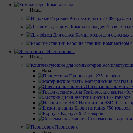
Компьютеры
Назад
Игровые
Компьютеры от 77 890 рублей
Для дома
Компьютеры для базовых зада
Для офиса
Компьютеры для офисных з
Рабочие станции
Компьютеры с
Электроника
Назад
Комплектующи
Назад
Процессоры
225 товаров
Материнcкие платы
68
Оперативная память
1
Графические карты
491 
Жесткие диски
147 товаров
Накопители SSD
615 това
Блоки питания
750 товаров
Корпуса
952 товаров
Системы охлаждения
Периферия
Назад