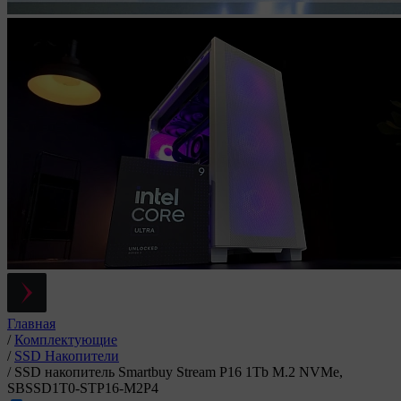
Главная
/
Комплектующие
/
SSD Накопители
/
SSD накопитель Smartbuy Stream P16 1Tb M.2 NVMe,
SBSSD1T0-STP16-M2P4