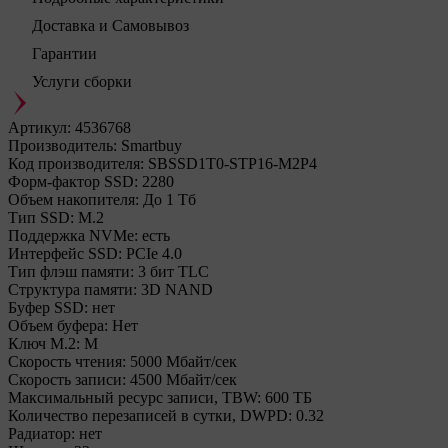
Доставка и Самовывоз
Гарантии
Услуги сборки
Артикул:
4536768
Производитель:
Smartbuy
Код производителя:
SBSSD1T0-STP16-M2P4
Форм-фактор SSD:
2280
Объем накопителя:
До 1 Тб
Тип SSD:
М.2
Поддержка NVMe:
есть
Интерфейс SSD:
PCIe 4.0
Тип флэш памяти:
3 бит TLC
Структура памяти:
3D NAND
Буфер SSD:
нет
Объем буфера:
Нет
Ключ M.2:
M
Cкорость чтения:
5000 Мбайт/сек
Cкорость записи:
4500 Мбайт/сек
Максимальный ресурс записи, TBW:
600 ТБ
Количество перезаписей в сутки, DWPD:
0.32
Радиатор:
нет