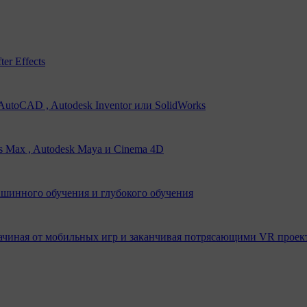
er Effects
utoCAD , Autodesk Inventor или SolidWorks
s Max , Autodesk Maya и Cinema 4D
ашинного обучения и глубокого обучения
ачиная от мобильных игр и заканчивая потрясающими VR проек