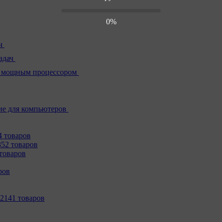
0%
ч
адач
 мощным процессором
е для компьютеров
4 товаров
352 товаров
товаров
ров
2141 товаров