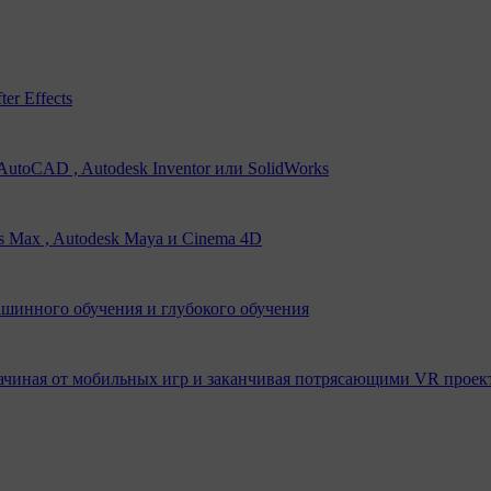
er Effects
utoCAD , Autodesk Inventor или SolidWorks
s Max , Autodesk Maya и Cinema 4D
ашинного обучения и глубокого обучения
ачиная от мобильных игр и заканчивая потрясающими VR проек