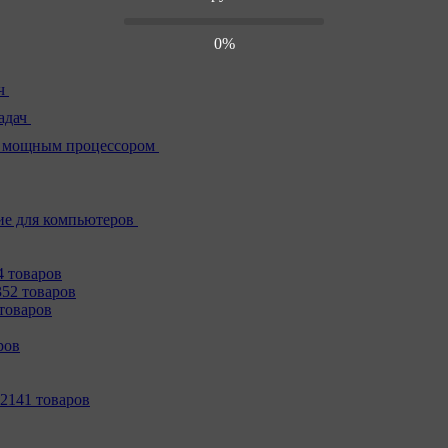
0%
ч
адач
 мощным процессором
е для компьютеров
4 товаров
352 товаров
товаров
ров
2141 товаров