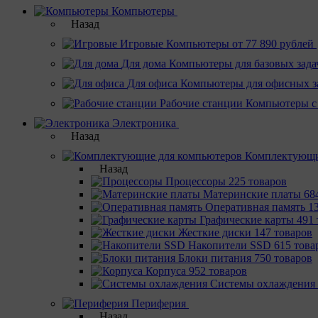
Компьютеры
Назад
Игровые
Компьютеры от 77 890 рублей
Для дома
Компьютеры для базовых зада
Для офиса
Компьютеры для офисных з
Рабочие станции
Компьютеры с
Электроника
Назад
Комплектующи
Назад
Процессоры
225 товаров
Материнcкие платы
68
Оперативная память
1
Графические карты
491 
Жесткие диски
147 товаров
Накопители SSD
615 това
Блоки питания
750 товаров
Корпуса
952 товаров
Системы охлаждения
Периферия
Назад