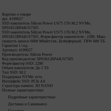
Коротко о товаре
арт. 4199027
SSD накопитель Silicon Power US75 1Tb M.2 NVMe,
SP01KGBP44US7505
SSD накопитель Silicon Power US75 1Tb M.2 NVMe,
SP01KGBP44US7505. Форм-фактор накопителя - 2280. Макс.
скорость записи 6000 Мбайт/сек. Безбуферный. TBW 600 ТБ.
Гарантия 1 год.
Артикул:
4199027
Производитель:
Silicon Power
Код производителя:
SP01KGBP44US7505
Форм-фактор SSD:
2280
Объем накопителя:
До 1 Тб
Тип SSD:
М.2
Поддержка NVMe:
есть
Интерфейс SSD:
PCIe 4.0
Структура памяти:
3D NAND
Полные характеристики
Подробные характеристики
Доставка и Самовывоз
Гарантии