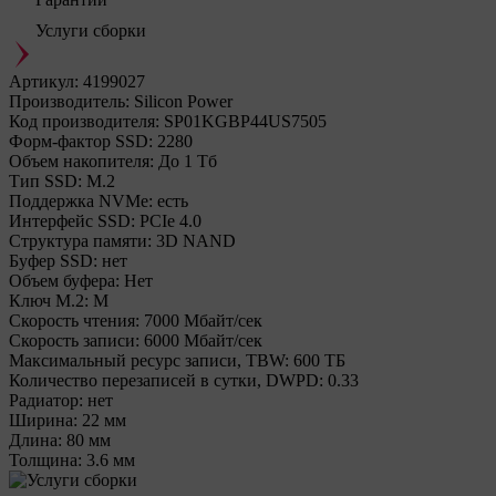
Услуги сборки
Артикул:
4199027
Производитель:
Silicon Power
Код производителя:
SP01KGBP44US7505
Форм-фактор SSD:
2280
Объем накопителя:
До 1 Тб
Тип SSD:
М.2
Поддержка NVMe:
есть
Интерфейс SSD:
PCIe 4.0
Структура памяти:
3D NAND
Буфер SSD:
нет
Объем буфера:
Нет
Ключ M.2:
M
Cкорость чтения:
7000 Мбайт/сек
Cкорость записи:
6000 Мбайт/сек
Максимальный ресурс записи, TBW:
600 ТБ
Количество перезаписей в сутки, DWPD:
0.33
Радиатор:
нет
Ширина:
22 мм
Длина:
80 мм
Толщина:
3.6 мм