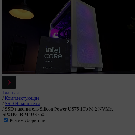
Главная
/
Комплектующие
/
SSD Накопители
/
SSD накопитель Silicon Power US75 1Tb M.2 NVMe,
SP01KGBP44US7505
Режим сборки пк