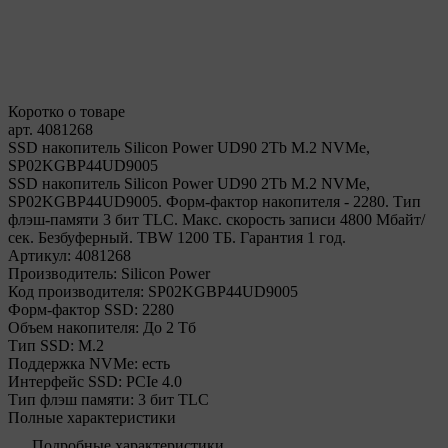
Коротко о товаре
арт. 4081268
SSD накопитель Silicon Power UD90 2Tb M.2 NVMe,
SP02KGBP44UD9005
SSD накопитель Silicon Power UD90 2Tb M.2 NVMe,
SP02KGBP44UD9005. Форм-фактор накопителя - 2280. Тип
флэш-памяти 3 бит TLC. Макс. скорость записи 4800 Мбайт/
сек. Безбуферный. TBW 1200 ТБ. Гарантия 1 год.
Артикул:
4081268
Производитель:
Silicon Power
Код производителя:
SP02KGBP44UD9005
Форм-фактор SSD:
2280
Объем накопителя:
До 2 Тб
Тип SSD:
М.2
Поддержка NVMe:
есть
Интерфейс SSD:
PCIe 4.0
Тип флэш памяти:
3 бит TLC
Полные характеристики
Подробные характеристики