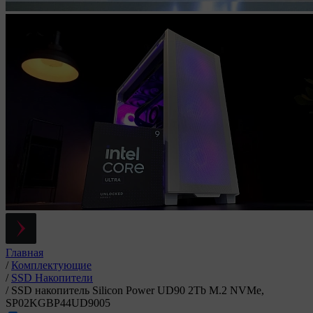
Главная
/
Комплектующие
/
SSD Накопители
/
SSD накопитель Silicon Power UD90 2Tb M.2 NVMe,
SP02KGBP44UD9005