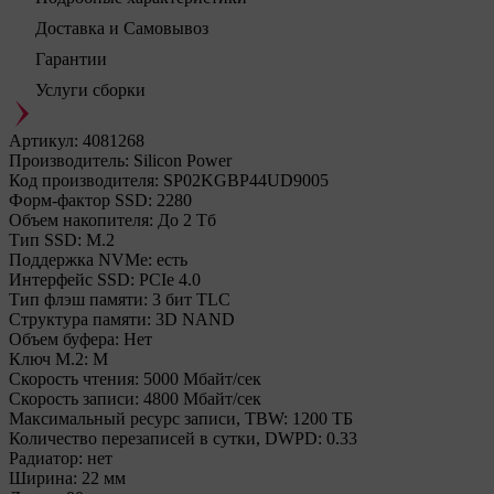
Доставка и Самовывоз
Гарантии
Услуги сборки
Артикул:
4081268
Производитель:
Silicon Power
Код производителя:
SP02KGBP44UD9005
Форм-фактор SSD:
2280
Объем накопителя:
До 2 Тб
Тип SSD:
М.2
Поддержка NVMe:
есть
Интерфейс SSD:
PCIe 4.0
Тип флэш памяти:
3 бит TLC
Структура памяти:
3D NAND
Объем буфера:
Нет
Ключ M.2:
M
Cкорость чтения:
5000 Мбайт/сек
Cкорость записи:
4800 Мбайт/сек
Максимальный ресурс записи, TBW:
1200 ТБ
Количество перезаписей в сутки, DWPD:
0.33
Радиатор:
нет
Ширина:
22 мм