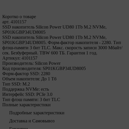
Коротко о товаре
арт. 4101157
SSD накопитель Silicon Power UD80 1Tb M.2 NVMe,
SP01KGBP34UD8005
SSD накопитель Silicon Power UD80 1Tb M.2 NVMe,
SP01KGBP34UD8005. Форм-фактор накопителя - 2280. Тип
флэш-памяти 3 бит TLC. Макс. скорость записи 3000 Мбайт/
сек. Безбуферный. TBW 600 ТБ. Гарантия 1 год.
Артикул:
4101157
Производитель:
Silicon Power
Код производителя:
SP01KGBP34UD8005
Форм-фактор SSD:
2280
Объем накопителя:
До 1 Тб
Тип SSD:
М.2
Поддержка NVMe:
есть
Интерфейс SSD:
PCIe 3.0
Тип флэш памяти:
3 бит TLC
Полные характеристики
Подробные характеристики
Доставка и Самовывоз
Гарантии