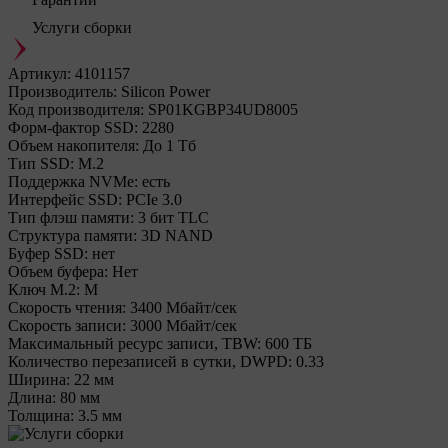
Услуги сборки
Артикул:
4101157
Производитель:
Silicon Power
Код производителя:
SP01KGBP34UD8005
Форм-фактор SSD:
2280
Объем накопителя:
До 1 Тб
Тип SSD:
М.2
Поддержка NVMe:
есть
Интерфейс SSD:
PCIe 3.0
Тип флэш памяти:
3 бит TLC
Структура памяти:
3D NAND
Буфер SSD:
нет
Объем буфера:
Нет
Ключ M.2:
M
Cкорость чтения:
3400 Мбайт/сек
Cкорость записи:
3000 Мбайт/сек
Максимальный ресурс записи, TBW:
600 ТБ
Количество перезаписей в сутки, DWPD:
0.33
Ширина:
22 мм
Длина:
80 мм
Толщина:
3.5 мм