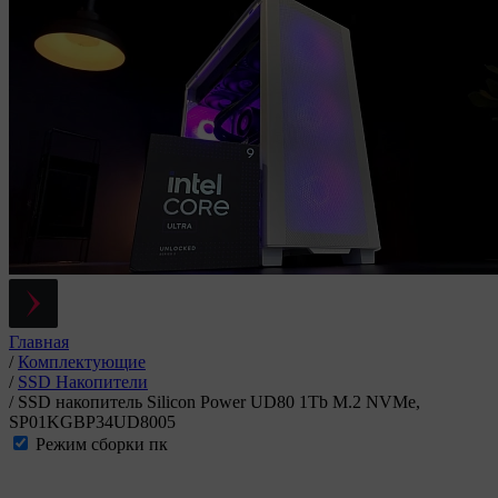
Главная
/
Комплектующие
/
SSD Накопители
/
SSD накопитель Silicon Power UD80 1Tb M.2 NVMe,
SP01KGBP34UD8005
Режим сборки пк