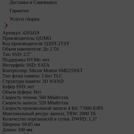
Доставка и Самовывоз
Гарантии
Услуги сборки
Артикул:
4293419
Производитель:
QUMO
Код производителя:
Q3DT-2TSY
Объем накопителя:
До 2 Тб
Тип SSD:
2.5"
Поддержка NVMe:
нет
Интерфейс SSD:
SATA
Контроллер:
Silicon Motion SMI2259XT
Тип флэш памяти:
3 бит TLC
Структура памяти:
3D NAND
Буфер SSD:
нет
Объем буфера:
Нет
Cкорость чтения:
560 Мбайт/сек
Cкорость записи:
520 Мбайт/сек
Скорость произвольной записи 4 Кб:
77000 IOPS
Максимальный ресурс записи, TBW:
2000 ТБ
Количество перезаписей в сутки, DWPD:
1.37
Ширина:
69.85 мм
Длина:
100 мм