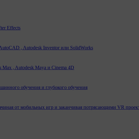
er Effects
utoCAD , Autodesk Inventor или SolidWorks
s Max , Autodesk Maya и Cinema 4D
ашинного обучения и глубокого обучения
ачиная от мобильных игр и заканчивая потрясающими VR проек