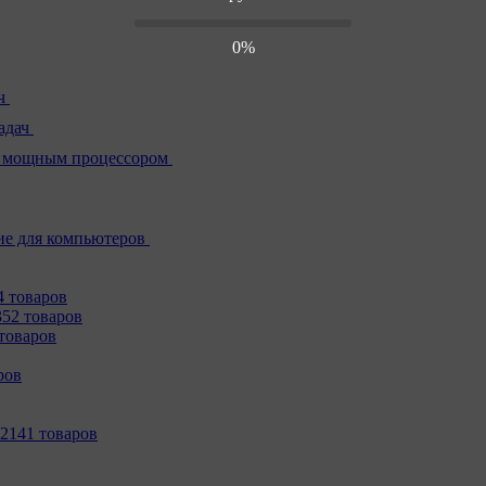
0%
ч
адач
 мощным процессором
е для компьютеров
4 товаров
352 товаров
товаров
ров
2141 товаров