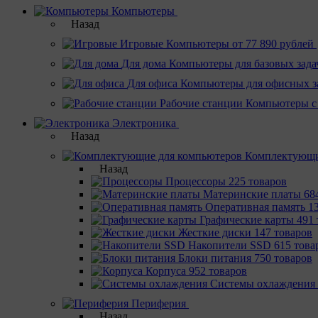
Компьютеры
Назад
Игровые
Компьютеры от 77 890 рублей
Для дома
Компьютеры для базовых зада
Для офиса
Компьютеры для офисных з
Рабочие станции
Компьютеры с
Электроника
Назад
Комплектующи
Назад
Процессоры
225 товаров
Материнcкие платы
68
Оперативная память
1
Графические карты
491 
Жесткие диски
147 товаров
Накопители SSD
615 това
Блоки питания
750 товаров
Корпуса
952 товаров
Системы охлаждения
Периферия
Назад