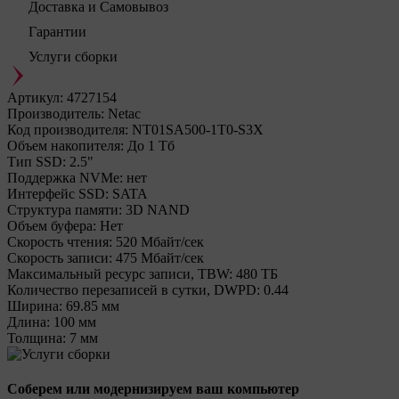
Доставка и Самовывоз
Гарантии
Услуги сборки
Артикул:
4727154
Производитель:
Netac
Код производителя:
NT01SA500-1T0-S3X
Объем накопителя:
До 1 Тб
Тип SSD:
2.5"
Поддержка NVMe:
нет
Интерфейс SSD:
SATA
Структура памяти:
3D NAND
Объем буфера:
Нет
Cкорость чтения:
520 Мбайт/сек
Cкорость записи:
475 Мбайт/сек
Максимальный ресурс записи, TBW:
480 ТБ
Количество перезаписей в сутки, DWPD:
0.44
Ширина:
69.85 мм
Длина:
100 мм
Толщина:
7 мм
Соберем или модернизируем ваш компьютер