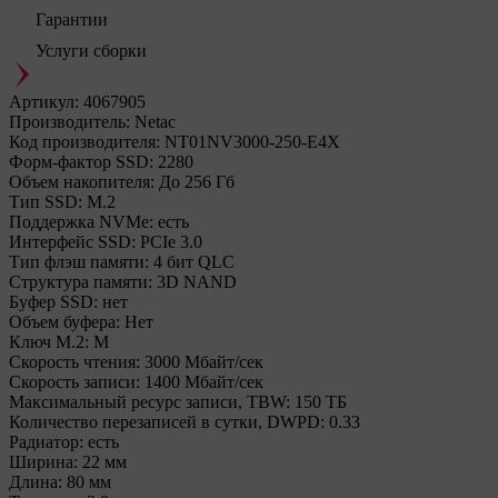
Гарантии
Услуги сборки
Артикул:
4067905
Производитель:
Netac
Код производителя:
NT01NV3000-250-E4X
Форм-фактор SSD:
2280
Объем накопителя:
До 256 Гб
Тип SSD:
М.2
Поддержка NVMe:
есть
Интерфейс SSD:
PCIe 3.0
Тип флэш памяти:
4 бит QLC
Структура памяти:
3D NAND
Буфер SSD:
нет
Объем буфера:
Нет
Ключ M.2:
M
Cкорость чтения:
3000 Мбайт/сек
Cкорость записи:
1400 Мбайт/сек
Максимальный ресурс записи, TBW:
150 ТБ
Количество перезаписей в сутки, DWPD:
0.33
Радиатор:
есть
Ширина:
22 мм
Длина:
80 мм