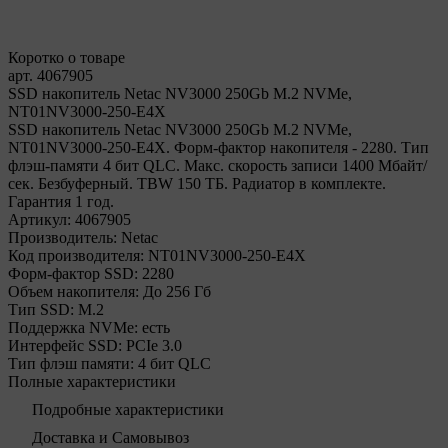
Коротко о товаре
арт. 4067905
SSD накопитель Netac NV3000 250Gb M.2 NVMe,
NT01NV3000-250-E4X
SSD накопитель Netac NV3000 250Gb M.2 NVMe,
NT01NV3000-250-E4X. Форм-фактор накопителя - 2280. Тип
флэш-памяти 4 бит QLC. Макс. скорость записи 1400 Мбайт/
сек. Безбуферный. TBW 150 ТБ. Радиатор в комплекте.
Гарантия 1 год.
Артикул:
4067905
Производитель:
Netac
Код производителя:
NT01NV3000-250-E4X
Форм-фактор SSD:
2280
Объем накопителя:
До 256 Гб
Тип SSD:
М.2
Поддержка NVMe:
есть
Интерфейс SSD:
PCIe 3.0
Тип флэш памяти:
4 бит QLC
Полные характеристики
Подробные характеристики
Доставка и Самовывоз