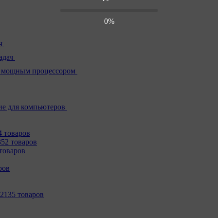
0%
ч
адач
 мощным процессором
е для компьютеров
4 товаров
352 товаров
товаров
ров
2135 товаров