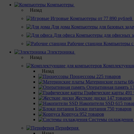
Компьютеры
Назад
Игровые
Компьютеры от 77 890 рублей
Для дома
Компьютеры для базовых зада
Для офиса
Компьютеры для офисных з
Рабочие станции
Компьютеры с
Электроника
Назад
Комплектующи
Назад
Процессоры
225 товаров
Материнcкие платы
68
Оперативная память
1
Графические карты
491 
Жесткие диски
147 товаров
Накопители SSD
615 това
Блоки питания
750 товаров
Корпуса
952 товаров
Системы охлаждения
Периферия
Назад