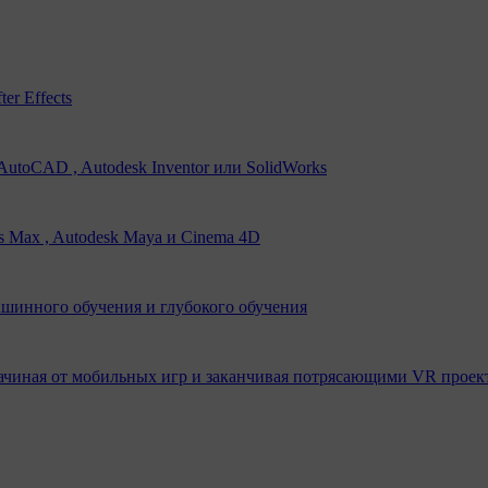
er Effects
utoCAD , Autodesk Inventor или SolidWorks
s Max , Autodesk Maya и Cinema 4D
ашинного обучения и глубокого обучения
ачиная от мобильных игр и заканчивая потрясающими VR проек