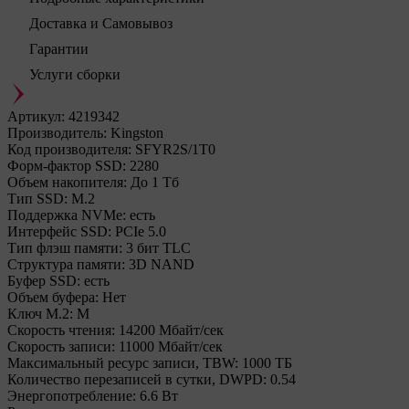
Доставка и Самовывоз
Гарантии
Услуги сборки
Артикул:
4219342
Производитель:
Kingston
Код производителя:
SFYR2S/1T0
Форм-фактор SSD:
2280
Объем накопителя:
До 1 Тб
Тип SSD:
М.2
Поддержка NVMe:
есть
Интерфейс SSD:
PCIe 5.0
Тип флэш памяти:
3 бит TLC
Структура памяти:
3D NAND
Буфер SSD:
есть
Объем буфера:
Нет
Ключ M.2:
M
Cкорость чтения:
14200 Мбайт/сек
Cкорость записи:
11000 Мбайт/сек
Максимальный ресурс записи, TBW:
1000 ТБ
Количество перезаписей в сутки, DWPD:
0.54
Энергопотребление:
6.6 Вт