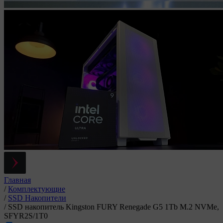
Главная
/
Комплектующие
/
SSD Накопители
/
SSD накопитель Kingston FURY Renegade G5 1Tb M.2 NVMe,
SFYR2S/1T0