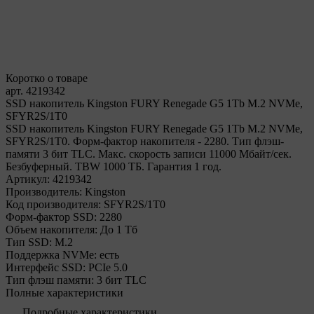
Коротко о товаре
арт. 4219342
SSD накопитель Kingston FURY Renegade G5 1Tb M.2 NVMe,
SFYR2S/1T0
SSD накопитель Kingston FURY Renegade G5 1Tb M.2 NVMe,
SFYR2S/1T0. Форм-фактор накопителя - 2280. Тип флэш-
памяти 3 бит TLC. Макс. скорость записи 11000 Мбайт/сек.
Безбуферный. TBW 1000 ТБ. Гарантия 1 год.
Артикул:
4219342
Производитель:
Kingston
Код производителя:
SFYR2S/1T0
Форм-фактор SSD:
2280
Объем накопителя:
До 1 Тб
Тип SSD:
М.2
Поддержка NVMe:
есть
Интерфейс SSD:
PCIe 5.0
Тип флэш памяти:
3 бит TLC
Полные характеристики
Подробные характеристики