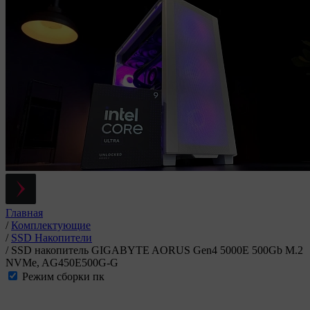
Главная
/
Комплектующие
/
SSD Накопители
/
SSD накопитель GIGABYTE AORUS Gen4 5000E 500Gb M.2
NVMe, AG450E500G-G
Режим сборки пк