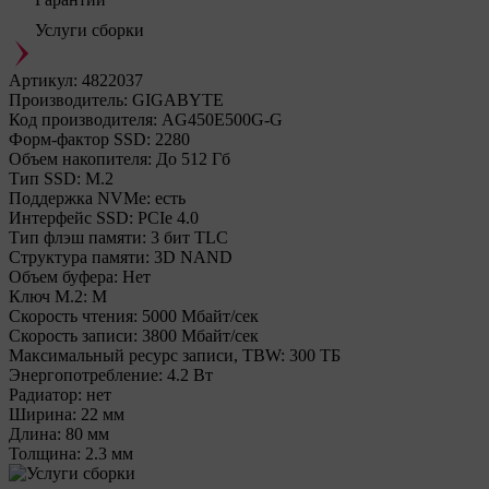
Услуги сборки
Артикул:
4822037
Производитель:
GIGABYTE
Код производителя:
AG450E500G-G
Форм-фактор SSD:
2280
Объем накопителя:
До 512 Гб
Тип SSD:
М.2
Поддержка NVMe:
есть
Интерфейс SSD:
PCIe 4.0
Тип флэш памяти:
3 бит TLC
Структура памяти:
3D NAND
Объем буфера:
Нет
Ключ M.2:
M
Cкорость чтения:
5000 Мбайт/сек
Cкорость записи:
3800 Мбайт/сек
Максимальный ресурс записи, TBW:
300 ТБ
Энергопотребление:
4.2 Вт
Радиатор:
нет
Ширина:
22 мм
Длина:
80 мм
Толщина:
2.3 мм